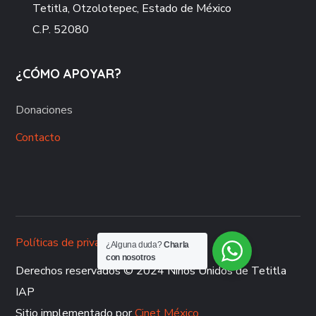
Tetitla, Otzolotepec, Estado de México
C.P. 52080
¿CÓMO APOYAR?
Donaciones
Contacto
Políticas de privacidad
¿Alguna duda?
Charla
con nosotros
Derechos reservados © 2024 Niños Unidos de Tetitla
IAP
Sitio implementado por
Cinet México