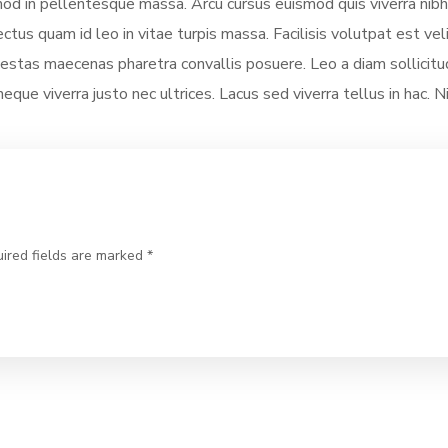
smod in pellentesque massa. Arcu cursus euismod quis viverra nibh
ectus quam id leo in vitae turpis massa. Facilisis volutpat est vel
stas maecenas pharetra convallis posuere. Leo a diam sollicitud
neque viverra justo nec ultrices. Lacus sed viverra tellus in hac. 
ired fields are marked *