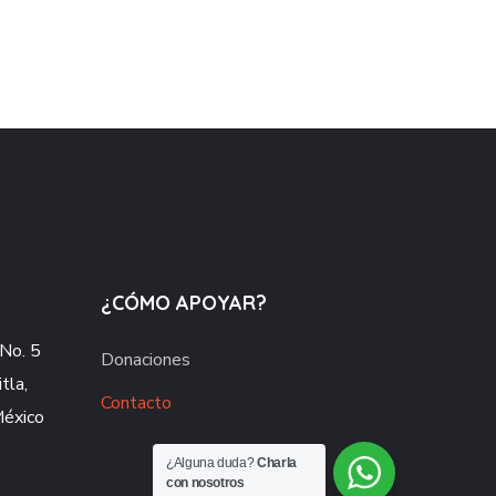
¿CÓMO APOYAR?
No. 5
Donaciones
tla,
Contacto
México
¿Alguna duda?
Charla
con nosotros