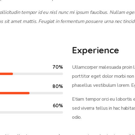
licitudin tempor id eu nisl nunc mi ipsum faucibus. Nullam eget 
us sit amet mattis. Feugiat in fermentum posuere urna nec tincid
Experience
70
%
Ullamcorper malesuada proin l
porttitor eget dolor morbi non 
phasellus vestibulum lorem. Eg
80
%
Etiam tempor orci eu lobortis 
60
%
sed viverra tellus in hac habi
odio.