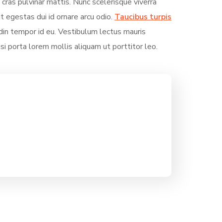
 cras pulvinar mattis. Nunc scelerisque viverra
it egestas dui id ornare arcu odio.
Taucibus turpis
in tempor id eu. Vestibulum lectus mauris
Nisi porta lorem mollis aliquam ut porttitor leo.