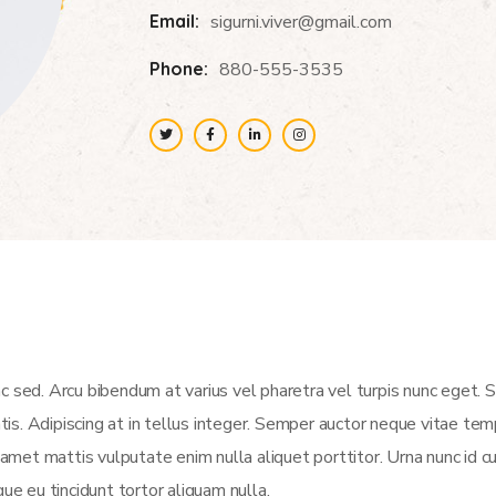
Email:
sigurni.viver@gmail.com
Phone:
880-555-3535
c sed. Arcu bibendum at varius vel pharetra vel turpis nunc eget.
atis. Adipiscing at in tellus integer. Semper auctor neque vitae t
et mattis vulputate enim nulla aliquet porttitor. Urna nunc id c
ue eu tincidunt tortor aliquam nulla.