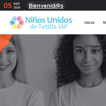
05
AGO
Bienvenid@s
2026
Eventos
Inicio
N
Eventos