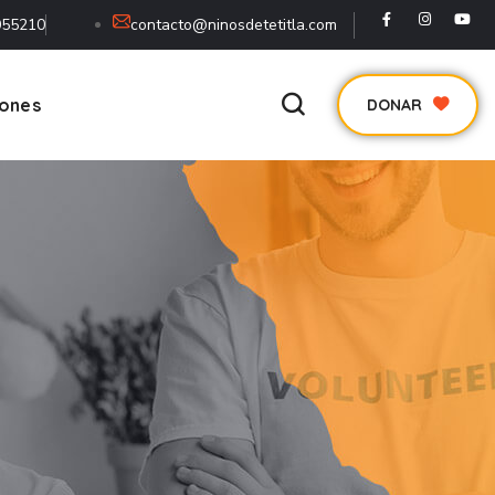
055210
contacto@ninosdetetitla.com
iones
DONAR