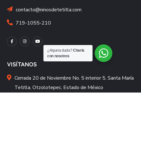
contacto@ninosdetetitla.com
719-1055-210
¿Alguna duda?
Charla
con nosotros
VISÍTANOS
Cerrada 20 de Noviembre No. 5 interior 5, Santa María
Tetitla, Otzolotepec, Estado de México
C.P. 52080
¿CÓMO APOYAR?
Donaciones