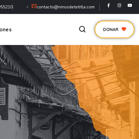
055210
contacto@ninosdetetitla.com
iones
DONAR