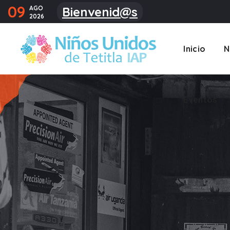
09
AGO
Bienvenid@s
2026
Eventos
Inicio
N
Eventos